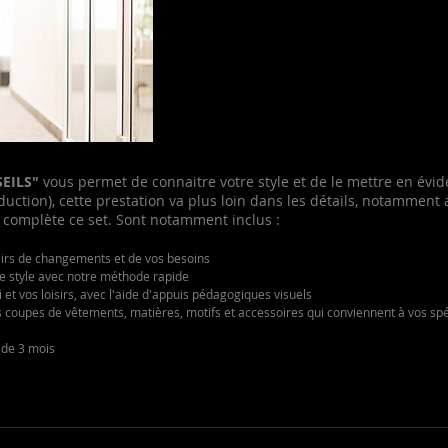
EILS"
vous permet de connaitre votre style et de le mettre en évi
uction), cette prestation va plus loin dans les détails, notamment 
 complète ce set. Sont notamment inclus :
sirs de changements et de vos besoins
re style avec notre méthode rapide
i et vos loisirs, avec l'aide d'appuis pédagogiques visuels
 coupes de vêtements, matières, motifs et accessoires qui conviennent à vos spéc
 de 3 mois