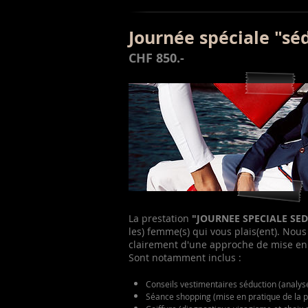
Journée spéciale "sé
CHF 850.-
La prestation
"JOURNEE SPECIALE SE
les) femme(s) qui vous plais(ent). Nous
clairement d'une approche de mise en 
Sont notamment inclus :
Conseils vestimentaires séduction (analys
Séance shopping (mise en pratique de la par