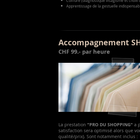
Coiffure (diagnostique visagisme et choix 
Apprentissage de la gestuelle indispensabl
Accompagnement S
CHF 99.- par heure
La prestation
"PRO DU SHOPPING"
a p
satisfaction sera optimisé alors que vo
qualité/prix). Sont notamment inclus :