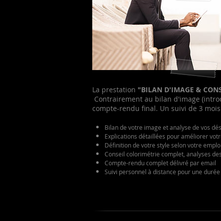
La prestation
"BILAN D'IMAGE & CONS
Contrairement au bilan d'image (introd
compte-rendu final. Un suivi de 3 mois
Bilan de votre image et analyse de vos dé
Explications détaillées pour améliorer vot
Définition de votre style selon votre emplo
Conseil colorimétrie complet, analyses des
Compte-rendu complet délivré par email
Suivi personnel à distance pour une durée