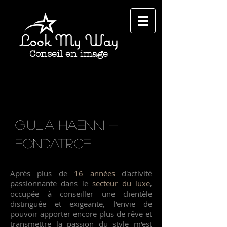
Look My Way
Conseil en image
Giulia Haenni -
Fondatrice
Après plus de
16 années
d'activité
passionnante dans le
secteur du luxe
,
occupée à conseiller une clientèle
distinguée et exigeante, l'envie de
pouvoir apporter encore plus de rêve et
transmettre la passion du style m'est