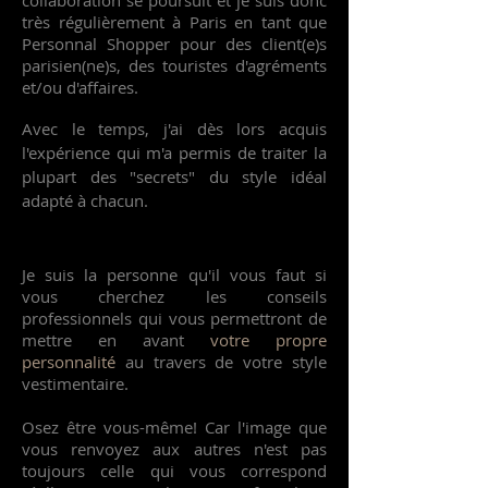
collaboration se poursuit et je suis donc
très régulièrement à Paris en tant que
Personnal Shopper pour des client(e)s
parisien(ne)s, des touristes d'agréments
et/ou d'affaires.
Avec le temps, j'ai dès lors acquis
l'expérience qui m'a permis de traiter la
plupart des "secrets" du style idéal
adapté à chacun.
Je suis la personne qu'il vous faut si
vous cherchez les conseils
professionnels qui vous permettront de
mettre en avant
votre propre
personnalité
au travers de votre style
vestimentaire.
Osez être vous-même! Car l'image que
vous renvoyez aux autres n'est pas
toujours celle qui vous correspond