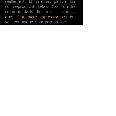
réellement. Et cela est parfois bien
contre-productif hélas. C'est un lieu
commun de le dire, mais chacun sait
que la
première impression
est bien
souvent unique, donc primordiale.
Je suis à votre disposition pour vous
guider et vous accompagner dans vos
désirs d'améliorations et de
changements, pour que vous découvriez
votre
PERFECT STYLE
. Vous gagnerez en
assurance et en respect de vous-même,
car lorsque l'on connait son style, on
peut se focaliser sur ce qui finalement
importe réellement : celui/celle que
nous sommes
à l'intérieur
.
Giulia Haenni - Fondatrice
Look My Way