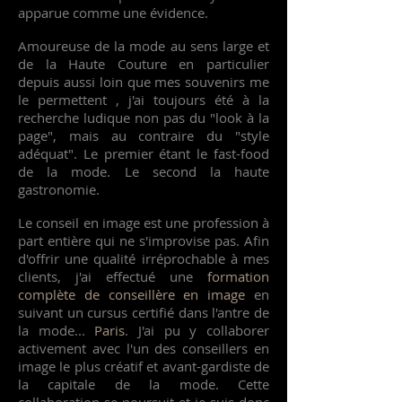
apparue comme une évidence.
Amoureuse de la mode au sens large et
de la Haute Couture en particulier
depuis aussi loin que mes souvenirs me
le permettent , j'ai toujours été à la
recherche ludique non pas du "look à la
page", mais au contraire du "style
adéquat". Le premier étant le fast-food
de la mode. Le second la haute
gastronomie.
Le conseil en image est une profession à
part entière qui ne s'improvise pas. Afin
d'offrir une qualité irréprochable à mes
clients, j'ai effectué une
formation
complète de conseillère en image
en
suivant un cursus certifié dans l'antre de
la mode...
Paris
. J'ai pu y collaborer
activement avec l'un des conseillers en
image le plus créatif et avant-gardiste de
la capitale de la mode. Cette