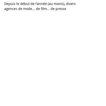
100 ans de mode féminine (US et...
coréenne)
Depuis le début de l'année (au moins), diverses
agences de mode... de film... de presse
spécialisée... se sont engouffrées dans le jeu
du...