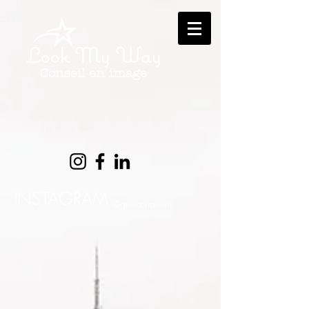
Look My Way
Conseil en image
INSTAGRAM
@giulia.haenni