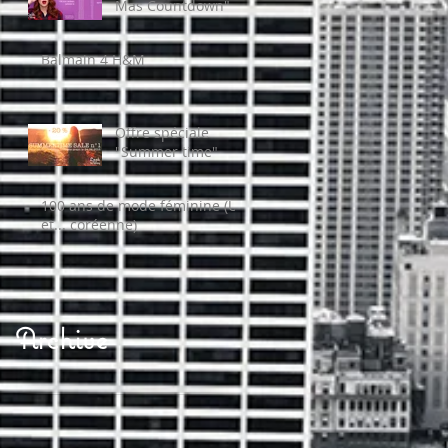
Mas Countdown"
Balmain 4 H&M
Offre spéciale
"Summer time"
100 ans de mode féminine (US
et... coréenne)
Archive