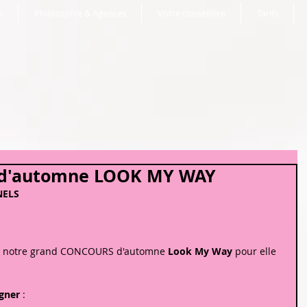
e
Philosophie & Agences
Votre conseillère
Tarifs
d'automne LOOK MY WAY
NELS
de notre grand CONCOURS d'automne 
Look My Way
 pour elle 
agner
 :