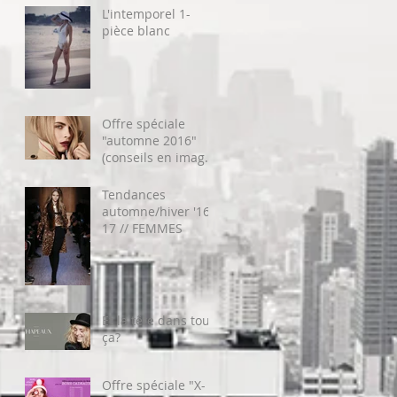
L'intemporel 1-
pièce blanc
Offre spéciale
"automne 2016"
(conseils en image
+ maquillage)
Tendances
automne/hiver '16-
17 // FEMMES
Et la tête dans tout
ça?
Offre spéciale "X-