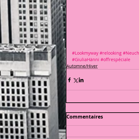
#Lookmyway
#relooking
#Neuch
#GiuliaHänni
#offrespéciale
Automne/Hiver
Commentaires