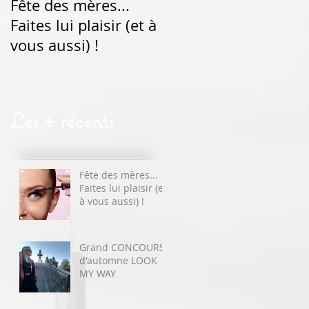
Fête des mères...
Grand CONCOURS
Faites lui plaisir (et à
d'automne LOOK MY
vous aussi) !
WAY
Les + récents
Fête des mères...
Faites lui plaisir (et
à vous aussi) !
Grand CONCOURS
d'automne LOOK
MY WAY