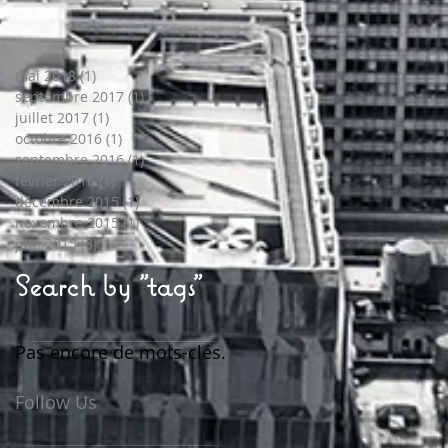
mai 2018
(1)
1 post
septembre 2017
(1)
1 post
juillet 2017
(1)
1 post
octobre 2016
(1)
1 post
septembre 2016
(1)
1 post
février 2016
(1)
1 post
décembre 2015
(1)
1 post
novembre 2015
(1)
1 post
juin 2015
(3)
3 posts
Search by "tags"
Pas encore de mots-clés.
Follow Us