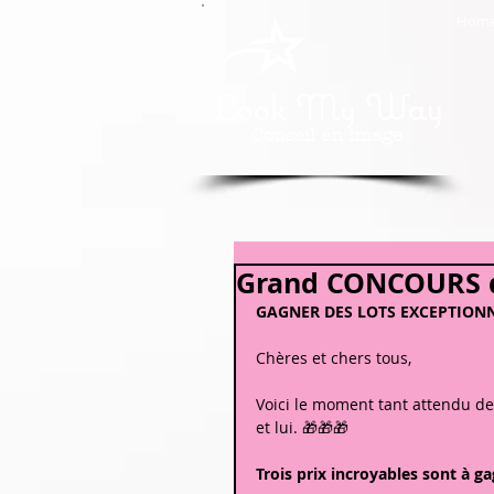
Hom
Look My Way
Conseil en image
Grand CONCOURS 
GAGNER DES LOTS EXCEPTION
Chères et chers tous,
Voici le moment tant attendu 
et lui. 🎁🎁🎁
Trois prix incroyables sont à g