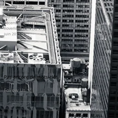
juillet 2017
(1)
1 post
octobre 2016
(1)
1 post
septembre 2016
(1)
1 post
février 2016
(1)
1 post
décembre 2015
(1)
1 post
novembre 2015
(1)
1 post
juin 2015
(3)
3 posts
Search by "tags"
Pas encore de mots-clés.
Follow Us