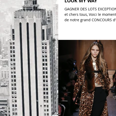
LOOK MY WAY
GAGNER DES LOTS EXCEPTIO
et chers tous, Voici le momen
de notre grand CONCOURS d
My Way pour elle...