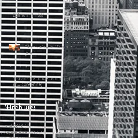
Balmain 4 H&M
Offre spéciale "Summer
time"
100 ans de mode féminine (US
et... coréenne)
Archives
mai 2018
(1)
1 post
septembre 2017
(1)
1 post