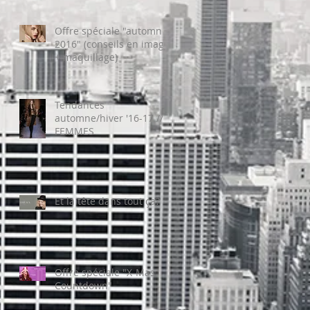
Offre spéciale "automne
2016" (conseils en image
+ maquillage)
Tendances
automne/hiver '16-17 //
FEMMES
Et la tête dans tout ça?
Offre spéciale "X-Mas
Countdown"