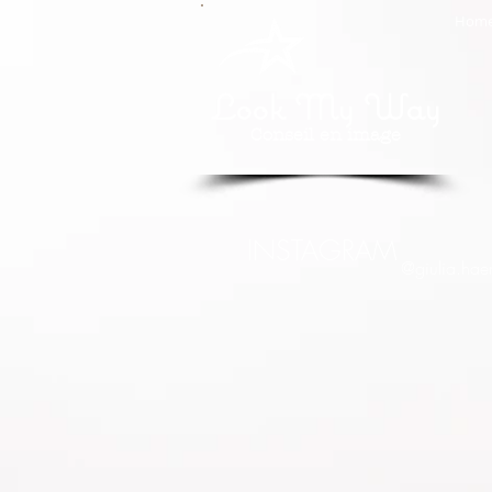
Hom
Look My Way
Conseil en image
INSTAGRAM
@giulia.hae