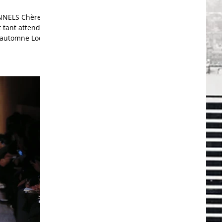
NNELS Chères
t tant attendu
'automne Look