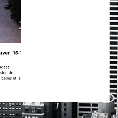
ver '16-17
udace:
osion de
 belles et les