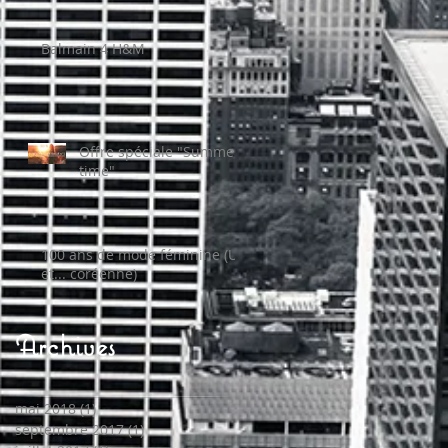
Balmain 4 H&M
Offre spéciale "Summer
time"
100 ans de mode féminine (US
et... coréenne)
Archives
mai 2018
(1)
1 post
septembre 2017
(1)
1 post