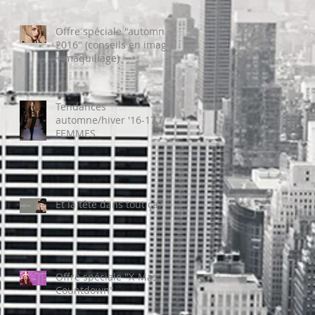
Offre spéciale "automne
2016" (conseils en image
+ maquillage)
Tendances
automne/hiver '16-17 //
FEMMES
Et la tête dans tout ça?
Offre spéciale "X-Mas
Countdown"