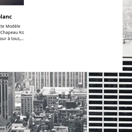
blanc
tte Modèle
s) Chapeau Koh
our à tous,