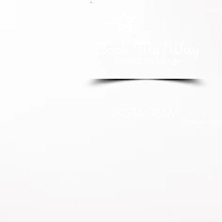
Hom
Look My Way
Conseil en image
INSTAGRAM
@giulia.hae