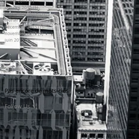
juillet 2017
(1)
1 post
octobre 2016
(1)
1 post
septembre 2016
(1)
1 post
février 2016
(1)
1 post
décembre 2015
(1)
1 post
novembre 2015
(1)
1 post
juin 2015
(3)
3 posts
Search by "tags"
Pas encore de mots-clés.
Follow Us