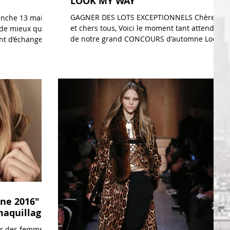
LOOK MY WAY
GAGNER DES LOTS EXCEPTIONNELS Chères
anche 13 mai
et chers tous, Voici le moment tant attendu
n de mieux que
de notre grand CONCOURS d'automne Look
t d’échange et
My Way pour elle...
mne 2016"
maquillage)
ur des femmes