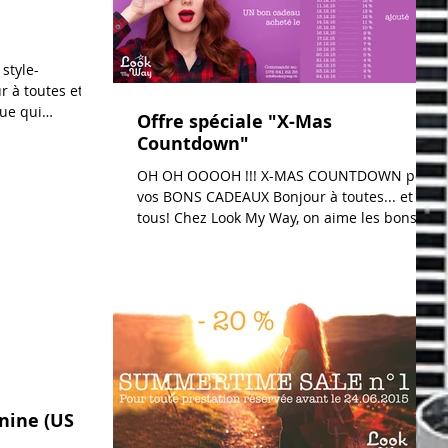
 style-
r à toutes et
que qui
Offre spéciale "X-Mas
Countdown"
OH OH OOOOH !!! X-MAS COUNTDOWN pour
vos BONS CADEAUX Bonjour à toutes... et
tous! Chez Look My Way, on aime les bons
cadeaux... Et on...
nine (US