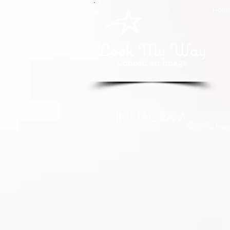
Hom
Look My Way
Conseil en image
INSTAGRAM
@giulia.hae