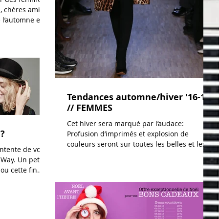
s, chères amies,
 l’automne et
Tendances automne/hiver '16-17
// FEMMES
Cet hiver sera marqué par l’audace:
a?
Profusion d’imprimés et explosion de
couleurs seront sur toutes les belles et les
ontente de vous
élégantes. L'audace...
 Way. Un petit
ou cette fin