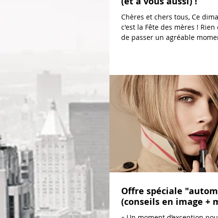
(et à vous aussi) !
Chères et chers tous, Ce dim
c'est la Fête des mères ! Rie
de passer un agréable momen
de...
Offre spéciale "auto
(conseils en image + 
« Un moment d’exception po