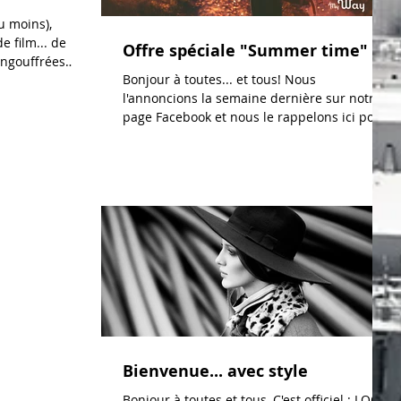
u moins),
e film... de
Offre spéciale "Summer time"
 engouffrées
Bonjour à toutes... et tous! Nous
l'annoncions la semaine dernière sur notre
page Facebook et nous le rappelons ici pour
les lecteurs de...
Bienvenue... avec style
Bonjour à toutes et tous, C'est officiel : LOOK