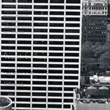
juillet 2017
(1)
1 post
octobre 2016
(1)
1 post
septembre 2016
(1)
1 post
février 2016
(1)
1 post
décembre 2015
(1)
1 post
novembre 2015
(1)
1 post
juin 2015
(3)
3 posts
Search by "tags"
Pas encore de mots-clés.
Follow Us