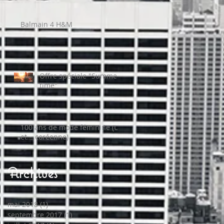
Balmain 4 H&M
Offre spéciale "Summer
time"
100 ans de mode féminine (US
et... coréenne)
Archives
mai 2018
(1)
1 post
septembre 2017
(1)
1 post