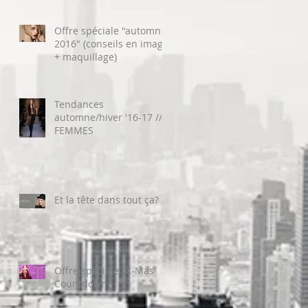
Offre spéciale "automne
2016" (conseils en image
+ maquillage)
Tendances
automne/hiver '16-17 //
FEMMES
Et la tête dans tout ça?
Offre spéciale "X-Mas
Countdown"