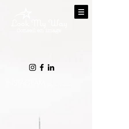
Look My Way
Conseil en image
INSTAGRAM
@giulia.haenni