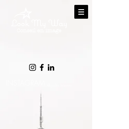
Look My Way
Conseil en image
INSTAGRAM
@giulia.haenni